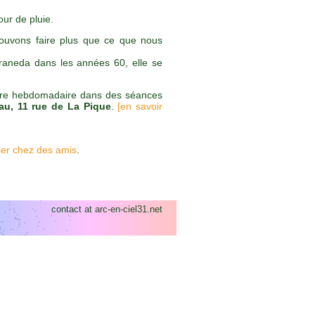
our de pluie.
ouvons faire plus que ce que nous
raneda dans les années 60, elle se
nière hebdomadaire dans des séances
éau, 11 rue de La Pique
.
[en savoir
ser chez des amis
.
contact at arc-en-ciel31.net