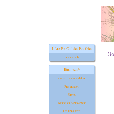
L’Arc-En-Ciel des Possibles
Bi
Intervenants
Biodanza®
Cours Hebdomadaires
Présentation
Photos
Danser en déplacement
Les liens amis