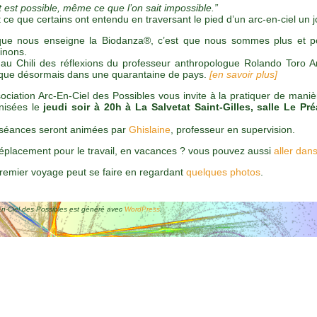
t est possible, même ce que l’on sait impossible.”
 ce que certains ont entendu en traversant le pied d’un arc-en-ciel un j
ue nous enseigne la Biodanza®, c’est que nous sommes plus et p
inons.
au Chili des réflexions du professeur anthropologue Rolando Toro A
ique désormais dans une quarantaine de pays.
[en savoir plus]
sociation Arc-En-Ciel des Possibles vous invite à la pratiquer de ma
nisées le
jeudi soir à 20h à La Salvetat Saint-Gilles, salle Le Pr
séances seront animées par
Ghislaine
, professeur en supervision.
éplacement pour le travail, en vacances ? vous pouvez aussi
aller dan
remier voyage peut se faire en regardant
quelques photos
.
En-Ciel des Possibles est généré avec
WordPress
.