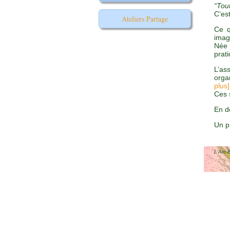
“Tou
C’est
Ateliers Partage
Ce q
imag
Née 
prat
L’as
orga
plus]
Ces 
En d
Un p
L'Arc-