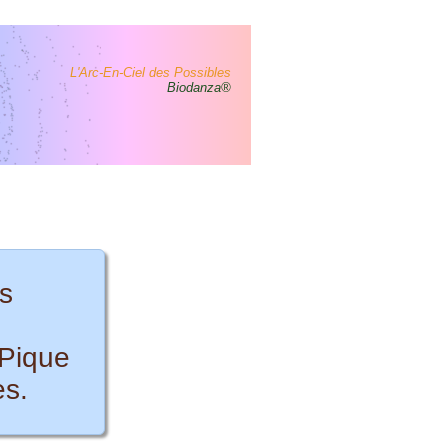
L'Arc-En-Ciel des Possibles
Biodanza®
s
 Pique
es.